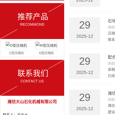
2025-12
推荐产品
石
29
RECOMMOND
浏览
压缩
2025-12
降本约
D型压缩机
M型压缩机
配
29
浏览
金融
联系我们
2025-12
已经
CONTACT US
潍
29
浏览
潍坊大山石化机械有限公司
潍坊
2025-12
建设
联系人：王女士